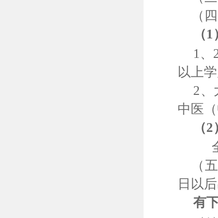
（四
（
1
1
、
以上学
2
、
中医（
（
2
（
日以后
有