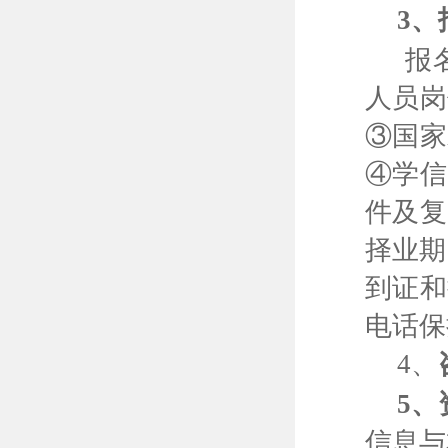
3
、
报
人员岗
③
国家
④
学信
件及复
择业期
到证和
电话保
4、
5
、
信息与